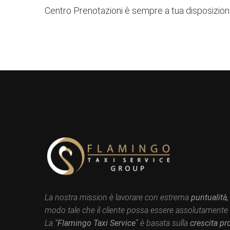
Centro Prenotazioni è sempre a tua disposizione 
La nostra mission è lavorare con estrema
puntualità,
modo tale che il cliente possa essere assolutamente s
La “
Flamingo Taxi Service
” è basata sulla
crescita pr