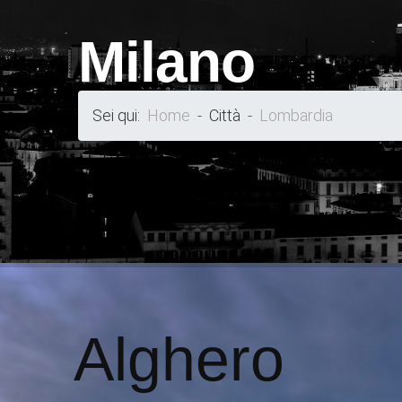
Milano
Sei qui:
Home
Città
Lombardia
Alghero