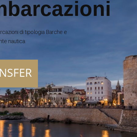
mbarcazioni
rcazioni di tipologia Barche e
te nautica.
NSFER