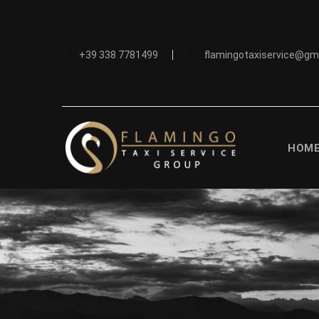
+39 338 7781499
flamingotaxiservice@gm
HOM