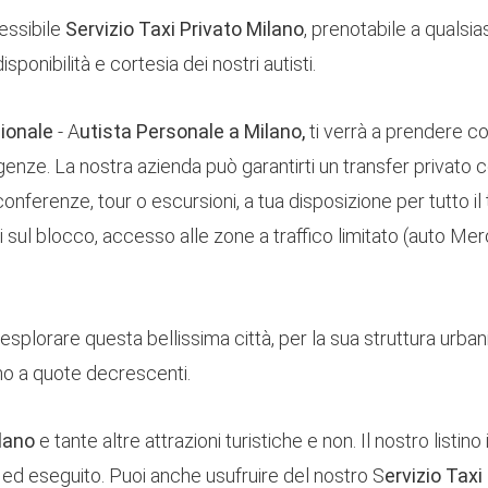
essibile
Servizio Taxi Privato Milano
, prenotabile a qualsias
ponibilità e cortesia dei nostri autisti.
ionale
- A
utista Personale a Milano,
ti verrà a prendere co
genze. La nostra azienda può garantirti un transfer privato 
conferenze, tour o escursioni, a tua disposizione per tutto i
si sul blocco, accesso alle zone a traffico limitato (auto 
splorare questa bellissima città, per la sua struttura urbanis
vano a quote decrescenti.
ilano
e tante altre attrazioni turistiche e non. Il nostro listino
o ed eseguito. Puoi anche usufruire del nostro S
ervizio Tax