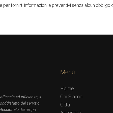
per fornirti informazioni e preventivi senza alcun obbligo d
Menù
Home
Chi Siamo
 efficacia ed efficienza
, in
oddisfatto del servizio.
Città
ofessionale
dei propri
Aeroporti