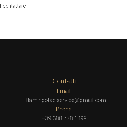
i contattarci.
Contatti
Email:
flamingotaxiservice@gmail.com
Phone:
+39 388 778 1499